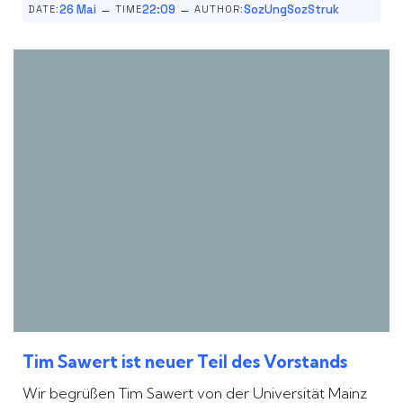
–
–
26 Mai
22:09
SozUngSozStruk
DATE:
TIME
AUTHOR:
Tim Sawert ist neuer Teil des Vorstands
Wir begrüßen Tim Sawert von der Universität Mainz