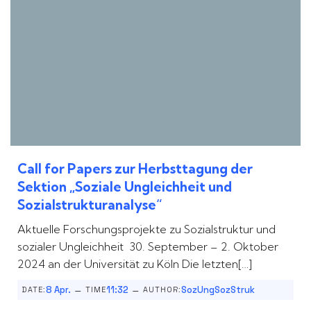
Call for Papers zur Herbsttagung der
Sektion „Soziale Ungleichheit und
Sozialstrukturanalyse“
Aktuelle Forschungsprojekte zu Sozialstruktur und
sozialer Ungleichheit 30. September – 2. Oktober
2024 an der Universität zu Köln Die letzten[…]
–
–
8 Apr.
11:32
SozUngSozStruk
DATE:
TIME
AUTHOR: