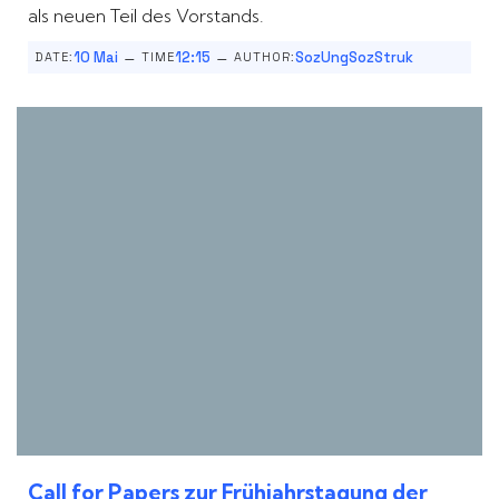
als neuen Teil des Vorstands.
–
–
10 Mai
12:15
SozUngSozStruk
DATE:
TIME
AUTHOR:
Call for Papers zur Frühjahrstagung der