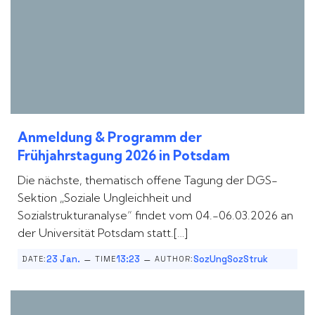
Anmeldung & Programm der
Frühjahrstagung 2026 in Potsdam
Die nächste, thematisch offene Tagung der DGS-
Sektion „Soziale Ungleichheit und
Sozialstrukturanalyse“ findet vom 04.-06.03.2026 an
der Universität Potsdam statt.[…]
–
–
23 Jan.
13:23
SozUngSozStruk
DATE:
TIME
AUTHOR: