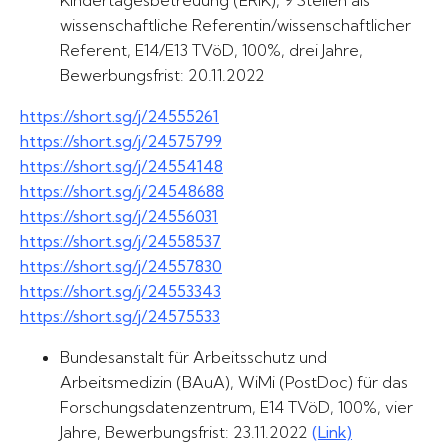
Kindertagesbetreuung (ERiK), 9 Stellen als
wissenschaftliche Referentin/wissenschaftlicher
Referent, E14/E13 TVöD, 100%, drei Jahre,
Bewerbungsfrist: 20.11.2022
https://short.sg/j/24555261
https://short.sg/j/24575799
https://short.sg/j/24554148
https://short.sg/j/24548688
https://short.sg/j/24556031
https://short.sg/j/24558537
https://short.sg/j/24557830
https://short.sg/j/24553343
https://short.sg/j/24575533
Bundesanstalt für Arbeitsschutz und
Arbeitsmedizin (BAuA), WiMi (PostDoc) für das
Forschungsdatenzentrum, E14 TVöD, 100%, vier
Jahre, Bewerbungsfrist: 23.11.2022
(Link)