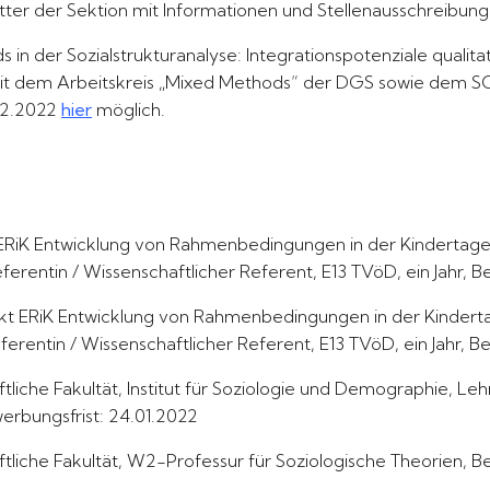
tter der Sektion mit Informationen und Stellenausschreibung
n der Sozialstrukturanalyse: Integrationspotenziale qualita
dem Arbeitskreis „Mixed Methods“ der DGS sowie dem SOFI u
.02.2022
hier
möglich.
ekt ERiK Entwicklung von Rahmenbedingungen in der Kinderta
erentin / Wissenschaftlicher Referent, E13 TVöD, ein Jahr, B
rojekt ERiK Entwicklung von Rahmenbedingungen in der Kinder
erentin / Wissenschaftlicher Referent, E13 TVöD, ein Jahr, Be
tliche Fakultät, Institut für Soziologie und Demographie, Le
werbungsfrist: 24.01.2022
ftliche Fakultät, W2-Professur für Soziologische Theorien, 